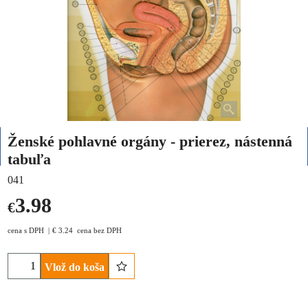
Ženské pohlavné orgány - prierez, nástenná
tabuľa
041
3.98
€
cena s DPH
€
3.24
cena bez DPH
Vlož do koša