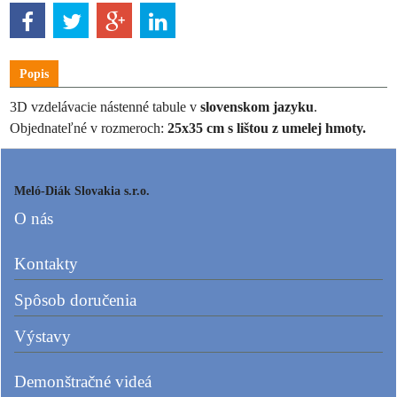
Popis
3D vzdelávacie nástenné tabule
v
slovenskom jazyku
.
Objednateľné v rozmeroch:
25x35 cm s lištou z umelej hmoty.
Meló-Diák Slovakia s.r.o.
O nás
Kontakty
Spôsob doručenia
Výstavy
Demonštračné videá