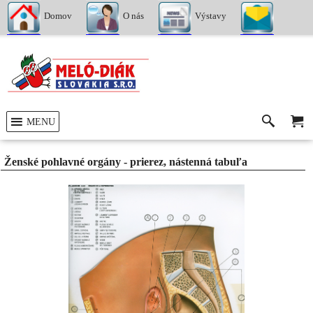
Domov
O nás
Výstavy
Kontakty
MENU
Ženské pohlavné orgány - prierez, nástenná tabuľa