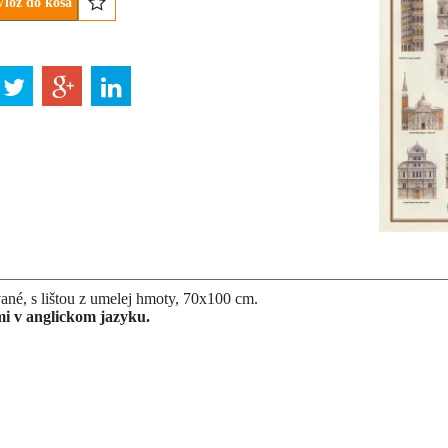
Vlož do koša
né, s lištou z umelej hmoty, 70x100 cm.
mi v anglickom jazyku.