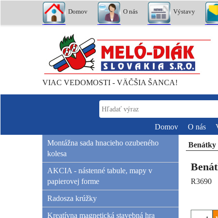
Domov
O nás
Výstavy
VIAC VEDOMOSTI - VÄČŠIA ŠANCA!
Domov
O nás
Montážna sada hnacieho ozubeného
Benátky
kolesa
Benát
AKCIA - nástenné tabule, mapy v
papierovej forme
R3690
Radosza krúžky
Kreatívna magnetická stavebná hra