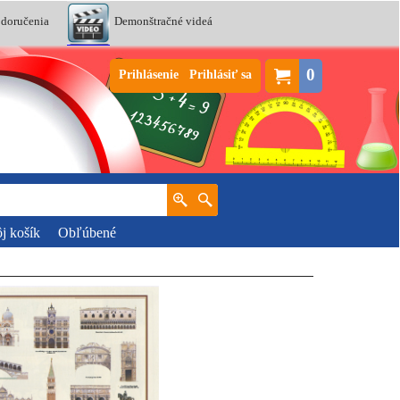
 doručenia
Demonštračné videá
0
Prihlásenie
Prihlásiť sa
j košík
Obľúbené