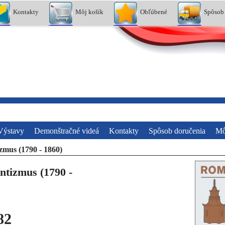
Kontakty
Môj košík
Obľúbené
Spôsob
Výstavy
Demonštračné videá
Kontakty
Spôsob doručenia
Mô
mus (1790 - 1860)
tizmus (1790 -
82