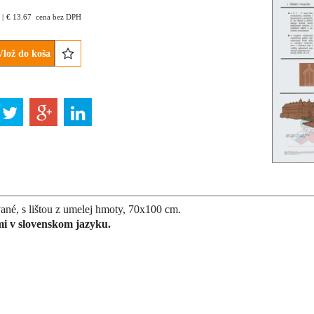
€
13.67
cena bez DPH
Vlož do koša
né, s lištou z umelej hmoty, 70x100 cm.
mi v slovenskom jazyku.