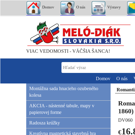
Domov
O nás
Výstavy
VIAC VEDOMOSTI - VÄČŠIA ŠANCA!
Domov
O nás
Montážna sada hnacieho ozubeného
Romantiz
kolesa
Roman
AKCIA - nástenné tabule, mapy v
1860)
papierovej forme
DV060
Radosza krúžky
16.
€
Kreatívna magnetická stavebná hra