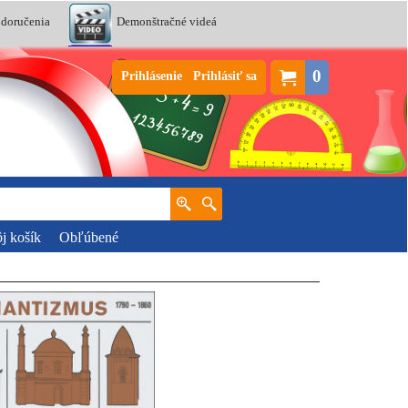
 doručenia
Demonštračné videá
0
Prihlásenie
Prihlásiť sa
j košík
Obľúbené