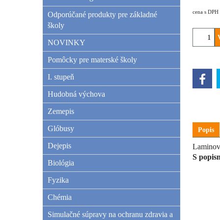
cena s DPH
Odporúčané produkty pre základné
školy
NOVINKY
Pomôcky pre materské školy
I. stupeň
Hudobná výchova
Zemepis
Glóbusy
Popis
Dejepis
Laminova
S popis
Biológia
Fyzika
Chémia
Simulačné súpravy na ochranu zdravia a