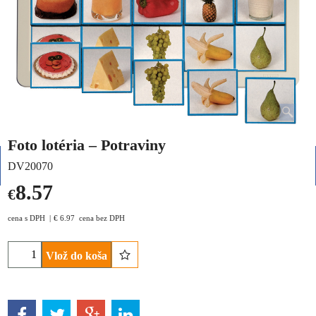
Foto lotéria – Potraviny
DV20070
8.57
€
cena s DPH
€
6.97
cena bez DPH
Vlož do koša