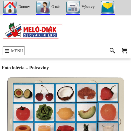
Domov
O nás
Výstavy
Kontakty
MENU
Foto lotéria – Potraviny