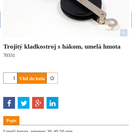
Trojitý kladkostroj s hákom, umelá hmota
70331
Vlož do koša
Popis
Umelá hmota, priemer: 30-40-50 mm.