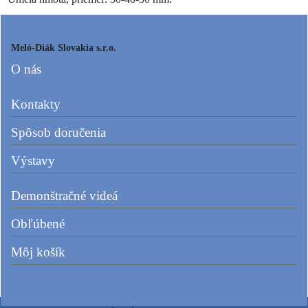
Meló-Diák Slovakia s.r.o.
O nás
Kontakty
Spôsob doručenia
Výstavy
Demonštračné videá
Obľúbené
Môj košík