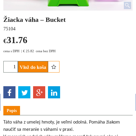
Žiacka váha – Bucket
75104
31.76
€
cena s DPH
€
25.82
cena bez DPH
Vlož do koša
Popis
Táto váha z umelej hmoty, je veľmi odolná. Pomáha žiakom
naučiť sa meranie s váhami v praxi.