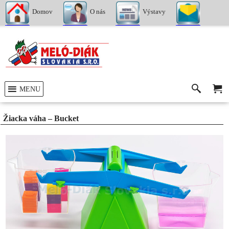
Domov
O nás
Výstavy
Kontakty
MENU
Žiacka váha – Bucket