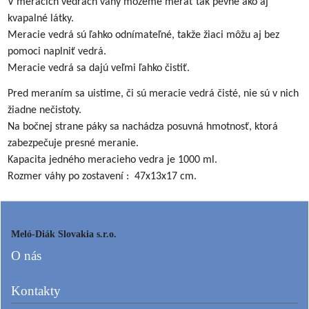
V meracích vedrách váhy môžeme merať tak pevné ako aj
kvapalné látky.
Meracie vedrá sú ľahko odnímateľné, takže žiaci môžu aj bez
pomoci naplniť vedrá.
Meracie vedrá sa dajú veľmi ľahko čistiť.
Pred meraním sa uistime, či sú meracie vedrá čisté, nie sú v nich
žiadne nečistoty.
Na bočnej strane páky sa nachádza posuvná hmotnosť, ktorá
zabezpečuje presné meranie.
Kapacita jedného meracieho vedra je 1000 ml.
Rozmer váhy po zostavení :
47x13x17 cm.
Meló-Diák Slovakia s.r.o.
O nás
Kontakty