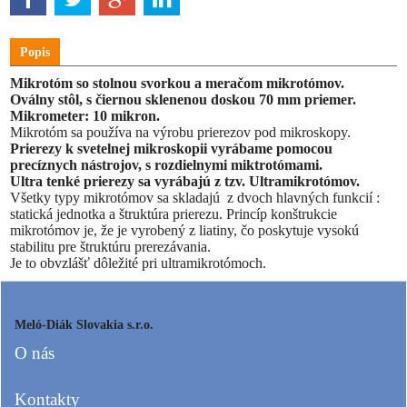
Popis
Mikrotóm so stolnou svorkou a meračom mikrotómov.
Oválny stôl, s čiernou sklenenou doskou 70 mm priemer.
Mikrometer: 10 mikron.
Mikrotóm sa používa na výrobu prierezov pod mikroskopy.
Prierezy k svetelnej mikroskopii vyrábame pomocou
precíznych nástrojov, s rozdielnymi miktrotómami.
Ultra tenké prierezy sa vyrábajú z tzv. Ultramikrotómov.
Všetky typy mikrotómov sa skladajú
z dvoch hlavných funkcií :
statická jednotka a štruktúra prierezu. Princíp konštrukcie
mikrotómov je, že je vyrobený z liatiny, čo poskytuje vysokú
stabilitu pre štruktúru prerezávania.
Je to obvzlášť dôležité pri ultramikrotómoch.
Meló-Diák Slovakia s.r.o.
O nás
Kontakty