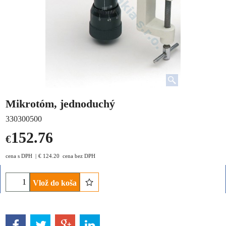
Mikrotóm, jednoduchý
330300500
152.76
€
cena s DPH
€
124.20
cena bez DPH
Vlož do koša