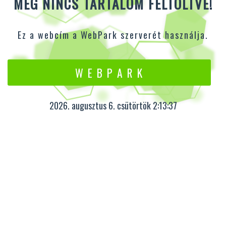
MÉG NINCS TARTALOM FELTÖLTVE!
Ez a webcím a WebPark szerverét használja.
W E B P A R K
2026. augusztus 6. csütörtök 2:13:37