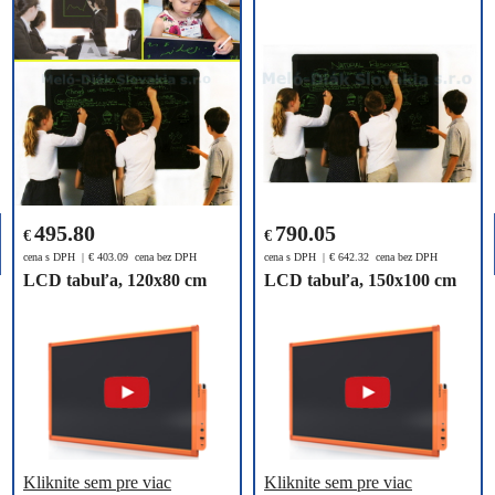
495.80
790.05
€
€
cena s DPH
€
403.09
cena bez DPH
cena s DPH
€
642.32
cena bez DPH
LCD tabuľa, 120x80 cm
LCD tabuľa, 150x100 cm
Kliknite sem pre viac
Kliknite sem pre viac