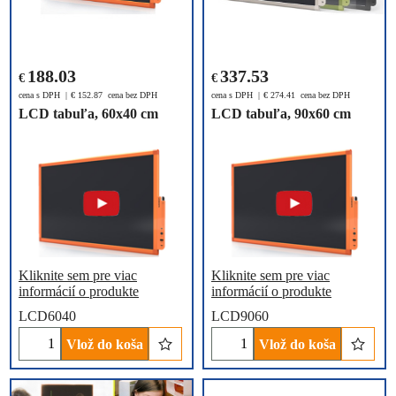
188.03
337.53
€
€
cena s DPH
€
152.87
cena bez DPH
cena s DPH
€
274.41
cena bez DPH
LCD tabuľa, 60x40 cm
LCD tabuľa, 90x60 cm
Kliknite sem pre viac
Kliknite sem pre viac
informácií o produkte
informácií o produkte
LCD6040
LCD9060
Vlož do koša
Vlož do koša