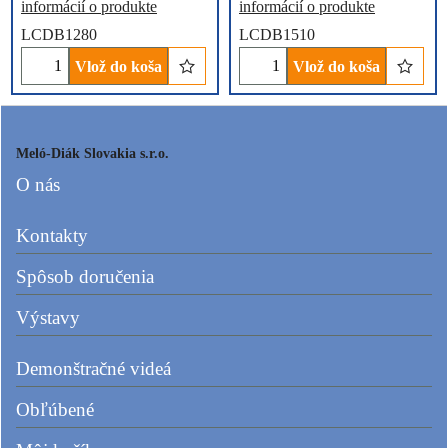
informácií o produkte
informácií o produkte
LCDB1280
LCDB1510
Vlož do koša
Vlož do koša
Meló-Diák Slovakia s.r.o.
O nás
Kontakty
Spôsob doručenia
Výstavy
Demonštračné videá
Obľúbené