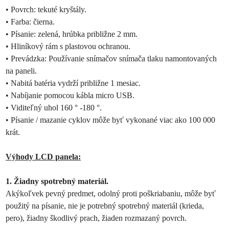
• Povrch: tekuté kryštály.
• Farba: čierna.
• Písanie: zelená, hrúbka približne 2 mm.
• Hliníkový rám s plastovou ochranou.
• Prevádzka: Používanie snímačov snímača tlaku namontovaných
na paneli.
• Nabitá batéria vydrží približne 1 mesiac.
• Nabíjanie pomocou kábla micro USB.
• Viditeľný uhol 160 ° -180 °.
• Písanie / mazanie cyklov môže byť vykonané viac ako 100 000
krát.
Výhody LCD panela:
1. Žiadny spotrebný materiál.
Akýkoľvek pevný predmet, odolný proti poškriabaniu, môže byť
použitý na písanie, nie je potrebný spotrebný materiál (krieda,
pero), žiadny škodlivý prach, žiaden rozmazaný povrch.