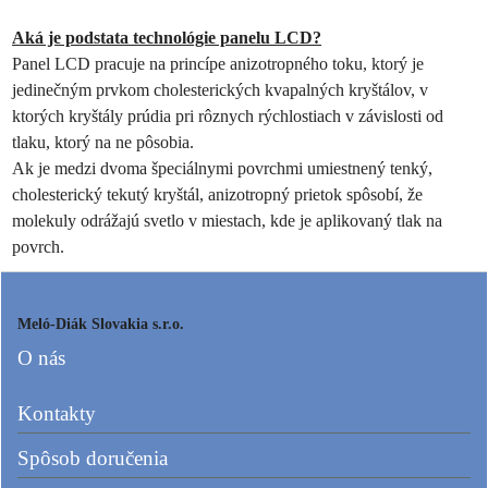
Aká je podstata technológie panelu LCD?
Panel LCD pracuje na princípe anizotropného toku, ktorý je
jedinečným prvkom cholesterických kvapalných kryštálov, v
ktorých kryštály prúdia pri rôznych rýchlostiach v závislosti od
tlaku, ktorý na ne pôsobia.
Ak je medzi dvoma špeciálnymi povrchmi umiestnený tenký,
cholesterický tekutý kryštál, anizotropný prietok spôsobí, že
molekuly odrážajú svetlo v miestach, kde je aplikovaný tlak na
povrch.
Meló-Diák Slovakia s.r.o.
O nás
Kontakty
Spôsob doručenia