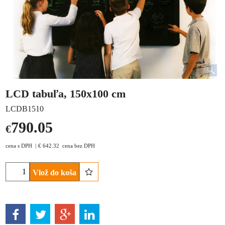
LCD tabuľa, 150x100 cm
LCDB1510
790.05
€
cena s DPH
€
642.32
cena bez DPH
Vlož do koša