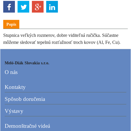
Popis
Stupnica veľkých rozmerov, dobre viditeľná ručička. Súčastne
môžeme sledovať tepelnú rozťažnosť troch kovov (Al, Fe, Cu).
Meló-Diák Slovakia s.r.o.
O nás
Kontakty
Spôsob doručenia
Výstavy
Demonštračné videá