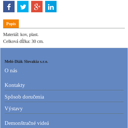
Popis
Materiál: kov, plast.
Celková dĺžka: 30 cm.
Meló-Diák Slovakia s.r.o.
O nás
Kontakty
Spôsob doručenia
Výstavy
Demonštračné videá