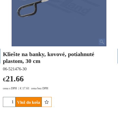
Kliešte na banky, kovové, potiahnuté
plastom, 30 cm
06-521476-30
21.66
€
cena s DPH
€
17.61
cena bez DPH
Vlož do koša