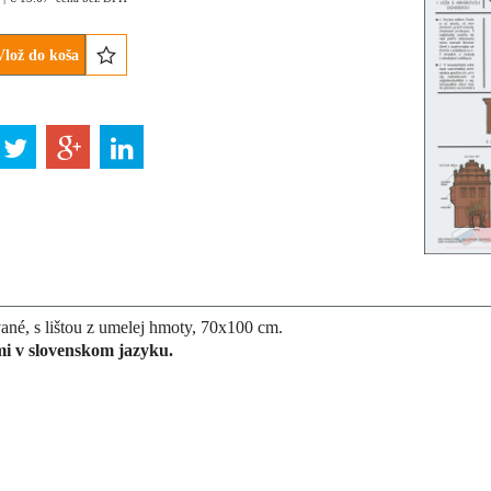
Vlož do koša
né, s lištou z umelej hmoty, 70x100 cm.
mi v slovenskom jazyku.