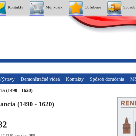
Kontakty
Môj košík
Obľúbené
Spôsob
Výstavy
Demonštračné videá
Kontakty
Spôsob doručenia
Mô
ia (1490 - 1620)
ancia (1490 - 1620)
82
€
13.67
cena bez DPH