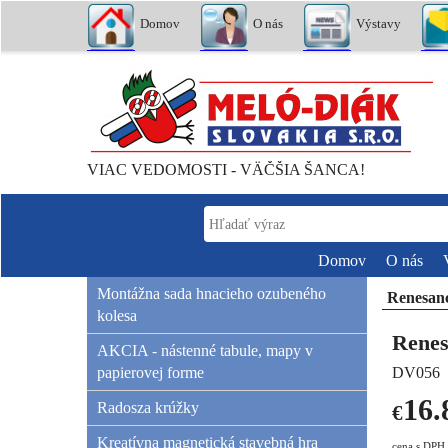
Domov
O nás
Výstavy
VIAC VEDOMOSTI - VÄČŠIA ŠANCA!
Domov
O nás
Montážna sada hnacieho ozubeného
Renesanc
kolesa
Renes
AKCIA - nástenné tabule, mapy v
papierovej forme
DV056
16.
Radosza krúžky
€
Kreatívna magnetická stavebná hra
cena s DPH