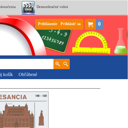
 doručenia
Demonštračné videá
0
Prihlásenie
Prihlásiť sa
j košík
Obľúbené